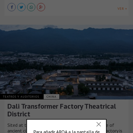
VER +
TEATROS Y AUDITORIOS
CHINA
Dali Transformer Factory Theatrical
District
Sited at the West-south of Erhai Lake, at the edge of
ancient citadel of Dali, an abandon transformer factory is