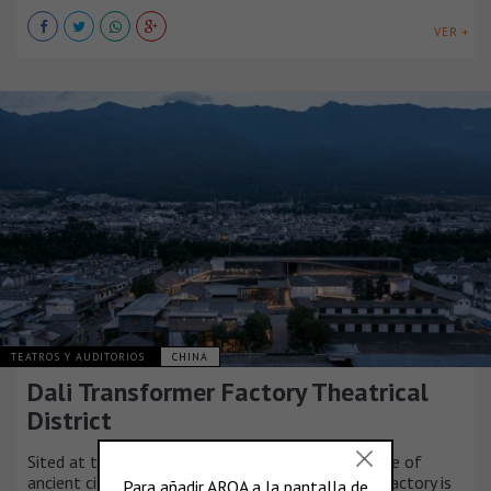
VER +
TEATROS Y AUDITORIOS
CHINA
Dali Transformer Factory Theatrical
District
Sited at the West-south of Erhai Lake, at the edge of
ancient citadel of Dali, an abandon transformer factory is