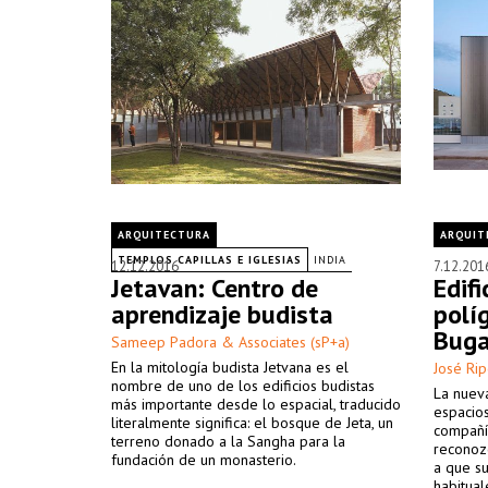
ARQUITECTURA
ARQUIT
TEMPLOS CAPILLAS E IGLESIAS
INDIA
12.12.2016
7.12.201
Jetavan: Centro de
Edifi
aprendizaje budista
polí
Buga
Sameep Padora & Associates (sP+a)
En la mitología budista Jetvana es el
José Rip
nombre de uno de los edificios budistas
La nueva
más importante desde lo espacial, traducido
espacios
literalmente significa: el bosque de Jeta, un
compañía
terreno donado a la Sangha para la
reconoz
fundación de un monasterio.
a que su
habitual