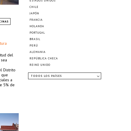
ESTADOS UNIDOS
CHILE
JAPÓN
FRANCIA
CINAS
HOLANDA
PORTUGAL
BRASIL
tura
PERÚ
ALEMANIA
itud del
REPÚBLICA CHECA
e sea
REINO UNIDO
 Distrito
d que
TODOS LOS PAÍSES
iales a
de 5% de