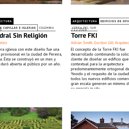
ECTURA
ARQUITECTURA
EDIFICIOS DE OFI
 CAPILLAS E IGLESIAS
COLOMBIA
COREA DEL SUR
6
2.12.2016
dral Sin Religión
Torre FKI
elez
Adrian Smith
Gordon Gill Arquitec
,
ra iglesia con este diseño fue una
El concepto de la Torre FKI fue
 provisional en la ciudad de Pereira,
desarrollado combinando la solic
. Ésta se construyó en un mes y
cliente de diseñar un edificio qu
duró abierta al público por un año.
contextual para la arquitectura
predominantemente ortogonal del
Yeoido y el requisito de la ciuda
todos los nuevos edificios comerc
gran escala generen un mínimo 
su energía in situ.