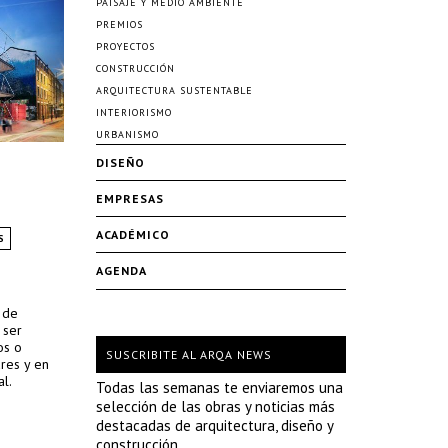
PAISAJE Y MEDIO AMBIENTE
PREMIOS
PROYECTOS
CONSTRUCCIÓN
ARQUITECTURA SUSTENTABLE
INTERIORISMO
URBANISMO
DISEÑO
EMPRESAS
ACADÉMICO
S
AGENDA
 de
 ser
os o
SUSCRIBITE AL ARQA NEWS
res y en
al.
Todas las semanas te enviaremos una
selección de las obras y noticias más
destacadas de arquitectura, diseño y
construcción.