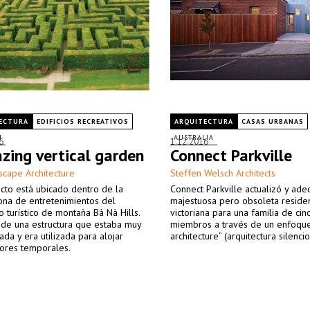
ECTURA
EDIFICIOS RECREATIVOS
ARQUITECTURA
CASAS URBANAS
M
AUSTRALIA
6
1.12.2016
zing vertical garden
Connect Parkville
scape Architecture
Steffen Welsch Architects
cto está ubicado dentro de la
Connect Parkville actualizó y ade
ona de entretenimientos del
majestuosa pero obsoleta reside
 turístico de montaña Bà Nà Hills.
victoriana para una familia de cin
 de una estructura que estaba muy
miembros a través de un enfoque
ada y era utilizada para alojar
architecture” (arquitectura silencio
dores temporales.