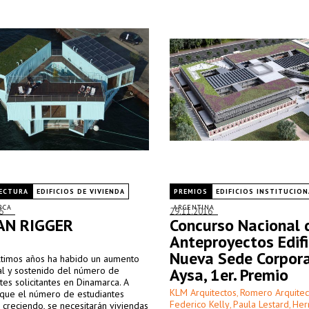
ECTURA
EDIFICIOS DE VIVIENDA
PREMIOS
EDIFICIOS INSTITUCION
RCA
ARGENTINA
6
29.11.2016
AN RIGGER
Concurso Nacional 
Anteproyectos Edifi
Nueva Sede Corpora
últimos años ha habido un aumento
al y sostenido del número de
Aysa, 1er. Premio
tes solicitantes en Dinamarca. A
KLM Arquitectos
Romero Arquitec
que el número de estudiantes
,
Federico Kelly
Paula Lestard
Her
 creciendo, se necesitarán viviendas
,
,