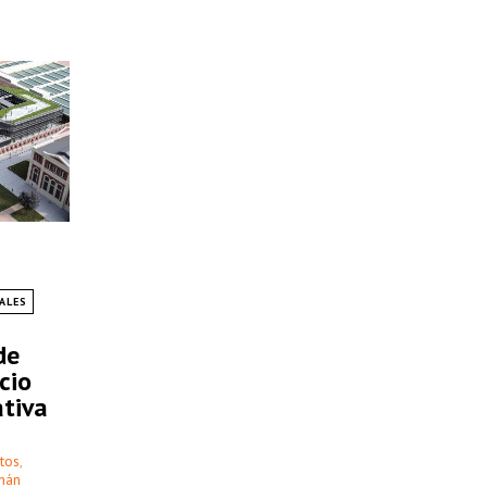
ALES
de
cio
tiva
tos
,
nán