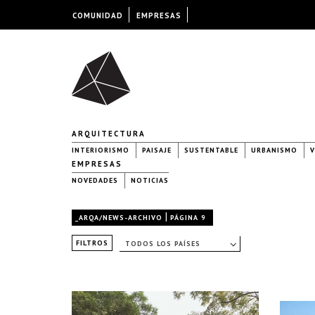
COMUNIDAD
EMPRESAS
ARQUITECTURA
INTERIORISMO
PAISAJE
SUSTENTABLE
URBANISMO
V
EMPRESAS
NOVEDADES
NOTICIAS
|
_ARQA/NEWS-ARCHIVO
PÁGINA 9
FILTROS
TODOS LOS PAÍSES