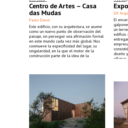
6.12.2016
5.12.201
Centro de Artes – Casa
Expo
das Mudas
DX Arqu
El encar
Paulo David
galpone
Este edificio, con su arquitectura, se asume
un terr
como un nuevo punto de observación del
edificio
paisaje, sin perseguir una afirmación formal
entregar
en este mundo cada vez más global. Nos
empresa 
conmueve la especificidad del lugar, su
consisti
singularidad, en la que el motor de la
diseño y
construcción parte de la idea de la
oficinas
metamorfosis del soporte físico en
continuidad con la envolvente.