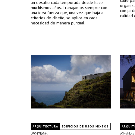
calle pa
un desafío cada temporada desde hace
organiza
muchísimos años. Trabajamos siempre con
con jard
una idea fuerza que, una vez que baja a
calidad 
criterios de diseño, se aplica en cada
necesidad de manera puntual.
ARQUITECTURA
EDIFICIOS DE USOS MIXTOS
ARQUIT
PORTUGAL
CHILE