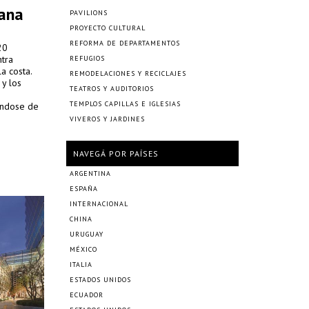
mana
PAVILIONS
PROYECTO CULTURAL
REFORMA DE DEPARTAMENTOS
20
ntra
REFUGIOS
a costa.
REMODELACIONES Y RECICLAJES
 y los
TEATROS Y AUDITORIOS
TEMPLOS CAPILLAS E IGLESIAS
ándose de
VIVEROS Y JARDINES
NAVEGÁ POR PAÍSES
ARGENTINA
ESPAÑA
INTERNACIONAL
CHINA
URUGUAY
MÉXICO
ITALIA
ESTADOS UNIDOS
ECUADOR