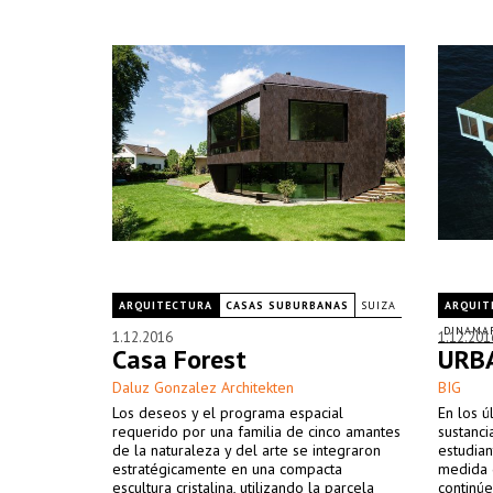
ARQUITECTURA
CASAS SUBURBANAS
SUIZA
ARQUIT
DINAMA
1.12.2016
1.12.201
Casa Forest
URB
Daluz Gonzalez Architekten
BIG
Los deseos y el programa espacial
En los 
requerido por una familia de cinco amantes
sustanci
de la naturaleza y del arte se integraron
estudian
estratégicamente en una compacta
medida 
escultura cristalina, utilizando la parcela
continúe