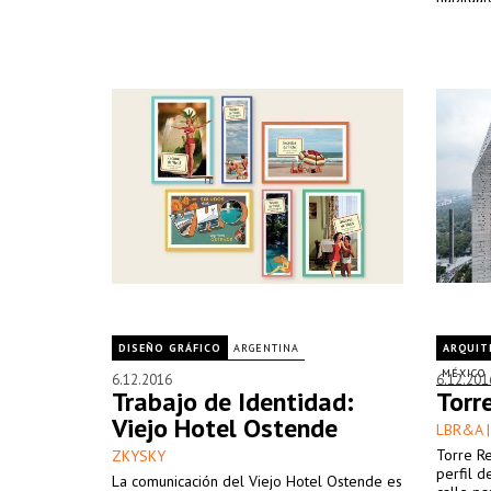
DISEÑO GRÁFICO
ARGENTINA
ARQUIT
MÉXICO
6.12.2016
6.12.201
Trabajo de Identidad:
Torr
Viejo Hotel Ostende
LBR&A |
Torre Re
ZKYSKY
perfil d
La comunicación del Viejo Hotel Ostende es