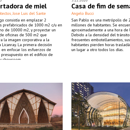
6
5.12.2016
rtadora de miel
Casa de fim de se
itectos
Jose Luis del Sante
Angelo Bucci
,
go consistía en emplazar 2
San Pablo es una metrópolis de 
s prefabricados de 1000 m2 c/u en
millones de habitantes. Se encue
eno de 10000 m2, y proyectar un
aproximadamente a una hora de l
 de oficinas de 500 m2 que
Debido a la densidad del tránsito
a la imagen corporativa a la
frecuentes embotellamientos, sus
Licanray. La primera decisión
habitantes pierden horas traslad
ó en enfocar los esfuerzos de
un lugar a otro todos los días.
 presupuesto en el edificio de
 y showroom.