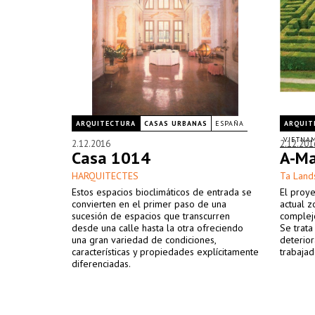
ARQUITECTURA
CASAS URBANAS
ESPAÑA
ARQUIT
VIETNA
2.12.2016
2.12.201
Casa 1014
A-Ma
HARQUITECTES
Ta Land
Estos espacios bioclimáticos de entrada se
El proye
convierten en el primer paso de una
actual z
sucesión de espacios que transcurren
complejo
desde una calle hasta la otra ofreciendo
Se trata
una gran variedad de condiciones,
deterior
características y propiedades explícitamente
trabaja
diferenciadas.