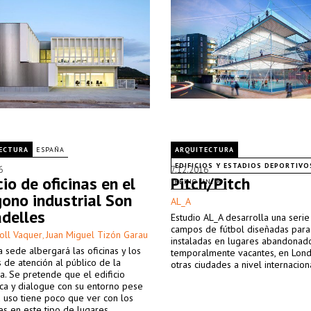
ECTURA
ESPAÑA
ARQUITECTURA
EDIFICIOS Y ESTADIOS DEPORTIVO
6
7.12.2016
cio de oficinas en el
Pitch/Pitch
REINO UNIDO
gono industrial Son
AL_A
delles
Estudio AL_A desarrolla una serie
campos de fútbol diseñadas para
oll Vaquer
Juan Miguel Tizón Garau
,
instaladas en lugares abandonad
 sede albergará las oficinas y los
temporalmente vacantes, en Lond
 de atención al público de la
otras ciudades a nivel internacion
. Se pretende que el edificio
ca y dialogue con su entorno pese
 uso tiene poco que ver con los
es en este tipo de lugares.