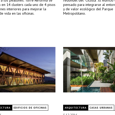
ra los peatones. Torre Reforma se
redondel del “Ciclista”. El edificio
 en 14 clusters cada uno de 4 pisos
pensado para integrarse al entor
ines interiores para mejorar la
y de valor ecológico del Parque
de vida en las oficinas.
Metropolitano.
ECTURA
EDIFICIOS DE OFICINAS
ARQUITECTURA
CASAS URBANAS