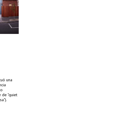
cuó una
ncia
co
 de "quiet
sa").