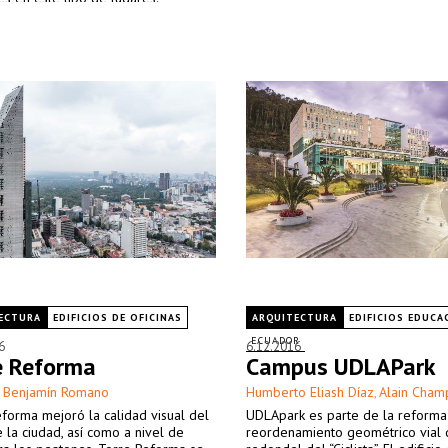
ECTURA
EDIFICIOS DE OFICINAS
ARQUITECTURA
EDIFICIOS EDUCA
ECUADOR
6
6.12.2016
e Reforma
Campus UDLAPark
 Benjamín Romano
Humberto Eliash Díaz
Alain Cham
,
forma mejoró la calidad visual del
UDLApark es parte de la reforma
e la ciudad, así como a nivel de
reordenamiento geométrico vial 