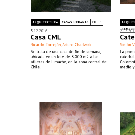
ARQUITECTURA
CASAS URBANAS
CHILE
ARQUIT
TEMPLOS
5.12.2016
2.12.201
Casa CML
Cate
Ricardo Torrejón
Arturo Chadwick
Simón V
,
Se trata de una casa de fin de semana,
La prime
ubicada en un lote de 5.000 m2 a las
catedral
afueras de Limache, en la zona central de
Colombia
Chile.
medio y 