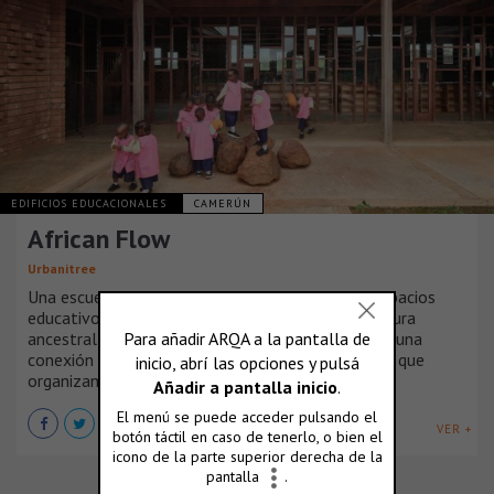
EDIFICIOS EDUCACIONALES
CAMERÚN
African Flow
Urbanitree
Una escuela infantil en Camerún reinventa los espacios
educativos siguiendo los principios de la arquitectura
ancestral africana. Su método educativo propone una
conexión emocional de los niños con los espacios que
organizan sus actividades de una manera fluida.
VER +