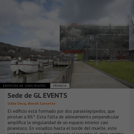
EDIFICIOS DE USOS MIXTOS
FRANCIA
Sede de GL EVENTS
,
Odile Decq
Benoît Cornette
El edificio está formado por dos paralelepípedos, que
pivotan a 86°. Esta falta de alineamiento perpendicular
amplifica la singularidad de un espacio interior casi
piranésico. En voladizo hasta el borde del muelle, este
volumen superior deja entrever al pasante el atrio encima