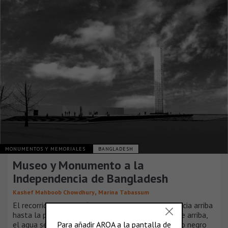
MONUMENTOS Y MEMORIALES
BANGLADESH
Museo y Monumento a la
Independencia de Bangladesh
,
Kashef Mahboob Chowdhury
Marina Tabassum
El recorrido por el edificio es circular y continúa hacia arriba
hasta la plaza, a la piscina, a sí mismo. Vista desde arriba,
el agua se mueve silenciosamente hacia el agujero negro