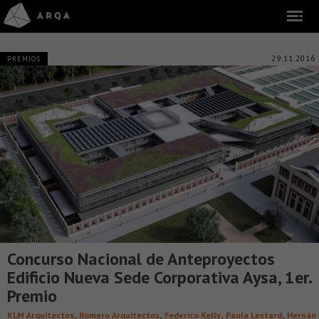
29.11.2016
PREMIOS
Concurso Nacional de Anteproyectos
Edificio Nueva Sede Corporativa Aysa, 1er.
Premio
,
,
,
,
KLM Arquitectos
Romero Arquitectos
Federico Kelly
Paula Lestard
Hernán