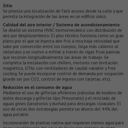
Sitio
Se prioriza una localización de fácil acceso desde la calle y que
permita la integración de las áreas en un edificio único.
Calidad del aire interior / Sistema de acondicionamiento
Se diseñó un sistema HVAC termomecánico con distribución de
aire por desplazamiento. El piso técnico funciona como un gran
pleno por el que se inyecta aire frío a muy baja velocidad que
sube por convección entre los cuerpos, llega más caliente al
cielorraso y se vuelve a enfriar a través de vigas frías pasivas
que recorren longitudinalmente las áreas de trabajo. Se
completa la instalación con chillers, motores con levitación
magnética, UTAs con ventiladores de caudal variable y free
cooling. Se puede incorporar control de demanda por ocupación
(puede ser por CO2, control de ingreso con tarjetas, etc).
Reducción en el consumo de agua
Mediante el uso de griferías eficientes (válvulas de inodoro de
doble descarga y griferías tipo Pressmatic) y el reciclado de
aguas grises (lavatorios y duchas) para descargas cloacales. El
uso de estas dos estrategias permite un ahorro del 44% del
agua potable.
Incorporación de plantas nativa que requieren menos agua para
riego y reutilización del agua de lluvia con sistema de riego