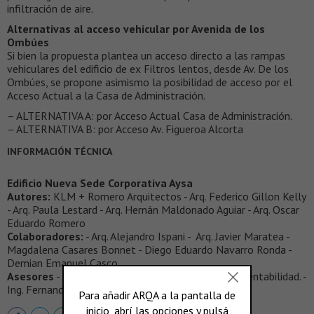
infiltración de aire.
Alternativas al acceso vehicular por Avenida de los
Ombúes
Si bien la propuesta plantea un acceso directo a las rampas
vehiculares del edificio de ex Filtros lentos, desde Av. De los
Ombúes, se propone asimismo la posibilidad de acceso por el
Acceso Actual a la Casa de Administración.
– ALTERNATIVA A: por Acceso Actual Casa de Administración.
– ALTERNATIVA B: por Acceso Av. Figueroa Alcorta
INFORMACIÓN TÉCNICA
Edificio Nueva Sede Corporativa Aysa
Autores:
KLM + Romero Arquitectos - Arq. Federico Gillon Kelly
- Arq. Paula Lestard - Arq. Hernán Maldonado Aguiar - Arq. Oscar
Eduardo Romero
Colaboradores:
- Arq. Alejandro Ispani - Arq. Javier Maratea -
Magdalena Casares Bonnet - Diego Eduardo Navarro Ronda -
Demian Emanuel Casco
Asesores
- Estudio Grinberg – Instalaciones Y Sustentabilidad. -
Ing. Fernando Gonzalez – Paisajismo