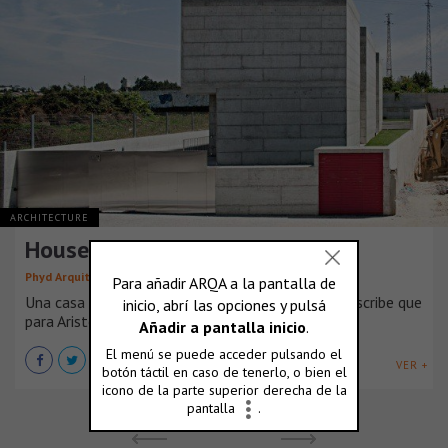
ARCHITECTURE
House in Moreira, Portugal
,
,
Phyd Arquitectura
Paulo Henrique Durão
Daniel Gil Tomé
Una casa capaz de detener el tiempo Heidegger escribe que
para Aristóteles “ser” significa “ [...]
VER +