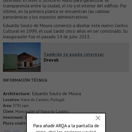
transparencia entre la ciudad, el río y el interior del edificio. Por
último, en la primera planta se encuentran las cabinas
panorámicas y los espacios administrativos.
Eduardo Souto de Moura comenzó a diseñar este nuevo Centro
Cultural en 1999, el cual tardó cinco años en ser construido. Su
inauguración fue el pasado 14 de julio 2013.
También te puede interesar
Drevak
INFORMACIÓN TÉCNICA
Architecture:
Eduardo Souto de Moura
Location:
Viana do Castelo, Portugal
Area:
3792 sqm
Client:
Municipality of Viana do Castelo
Investment:
13,1M Euro
Photo credits:
Joao Morgado - Architecture Photography