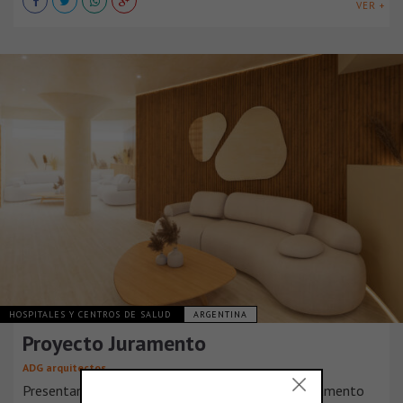
VER +
HOSPITALES Y CENTROS DE SALUD
ARGENTINA
Proyecto Juramento
ADG arquitectos
Presentamos el proyecto de remodelación de Juramento