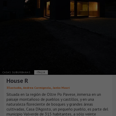
CASAS SUBURBANAS
ITALIA
House R
,
,
35astudio
Andrea Carmignola
Janko Mauri
Situada en la región de Oltre Po Pavese, inmersa en un
paisaje montañoso de pueblos y castillos, y en una
naturaleza floreciente de bosques y grandes áreas
cultivadas, Casa D'Agosto, un pequeño pueblo, es parte del
municipio Valverde de 315 habitantes, a sólo veinte