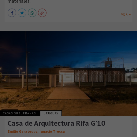
materiales.
VER +
CASAS SUBURBANAS
URUGUAY
Casa de Arquitectura Rifa G’10
,
Emilio Garateguy
Ignacio Trecca