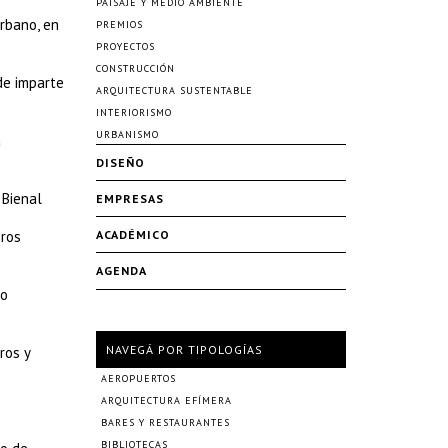
PAISAJE Y MEDIO AMBIENTE
rbano, en
PREMIOS
PROYECTOS
CONSTRUCCIÓN
de imparte
ARQUITECTURA SUSTENTABLE
INTERIORISMO
URBANISMO
a
DISEÑO
 Bienal
EMPRESAS
bros
ACADÉMICO
AGENDA
ro
NAVEGÁ POR TIPOLOGÍAS
ros y
AEROPUERTOS
ARQUITECTURA EFÍMERA
BARES Y RESTAURANTES
BIBLIOTECAS