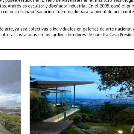
4 y posee estudios en Diseño de Materiales en el Instituto Tecnológi
os. Andrés es escultor y diseñador industrial. En el 2005, ganó el pri
 así como su trabajo “Sanación” fue elegido para la bienal de arte con
e arte, ya sea colectivas o individuales en galerías de arte nacional 
culturas instaladas en los jardines interiores de nuestra Casa Preside