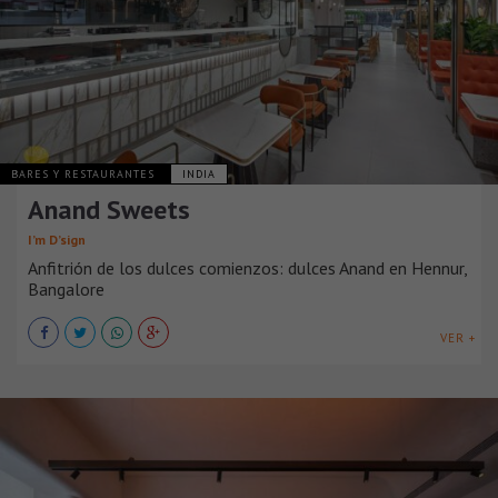
BARES Y RESTAURANTES
INDIA
Anand Sweets
I’m D’sign
Anfitrión de los dulces comienzos: dulces Anand en Hennur,
Bangalore
VER +