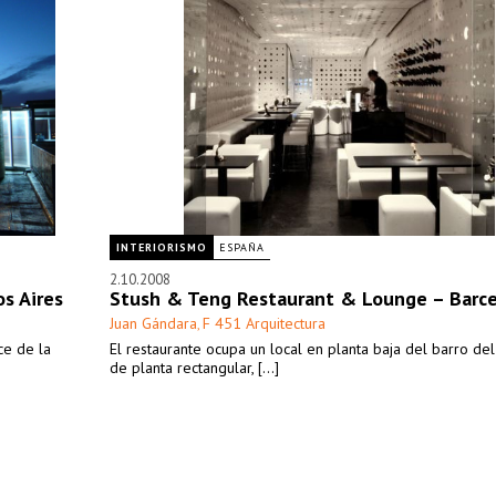
INTERIORISMO
ESPAÑA
2.10.2008
s Aires
Stush & Teng Restaurant & Lounge – Barc
Juan Gándara
F 451 Arquitectura
,
ce de la
El restaurante ocupa un local en planta baja del barro de
de planta rectangular, [...]