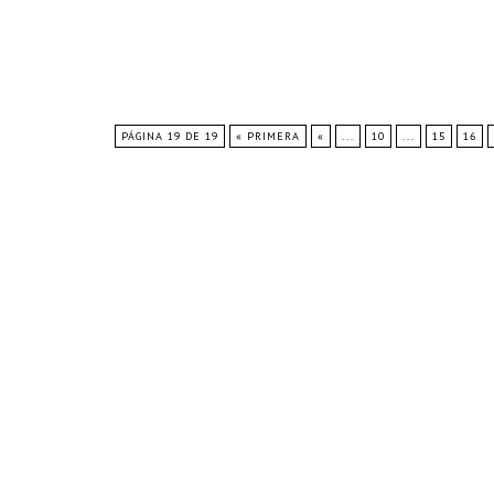
PÁGINA 19 DE 19
« PRIMERA
«
...
10
...
15
16