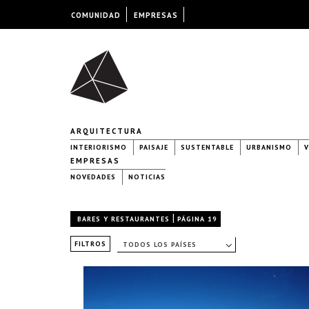
COMUNIDAD
EMPRESAS
ARQUITECTURA
INTERIORISMO
PAISAJE
SUSTENTABLE
URBANISMO
V
EMPRESAS
NOVEDADES
NOTICIAS
|
BARES Y RESTAURANTES
PÁGINA 19
FILTROS
TODOS LOS PAÍSES