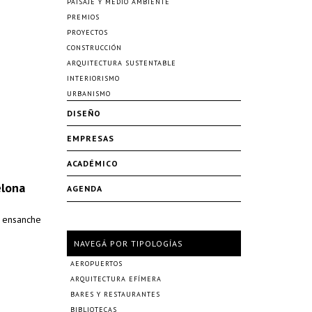
PAISAJE Y MEDIO AMBIENTE
PREMIOS
PROYECTOS
CONSTRUCCIÓN
ARQUITECTURA SUSTENTABLE
INTERIORISMO
URBANISMO
DISEÑO
EMPRESAS
ACADÉMICO
elona
AGENDA
l ensanche
NAVEGÁ POR TIPOLOGÍAS
AEROPUERTOS
ARQUITECTURA EFÍMERA
BARES Y RESTAURANTES
BIBLIOTECAS