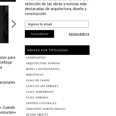
selección de las obras y noticias más
destacadas de arquitectura, diseño y
construcción.
SUSCRIBIRSE
DESUSCRIBITE
NAVEGÁ POR TIPOLOGÍAS
olor para
AEROPUERTOS
reflejar
ARQUITECTURA EFÍMERA
na
BARES Y RESTAURANTES
BIBLIOTECAS
CASAS DE CAMPO
acionales
CASAS EN LOS ÁRBOLES
CASAS SUBURBANAS
CASAS URBANAS
CENTROS CULTURALES
». Cuando
CONJUNTOS HABITACIONALES
evolución»
DESIGN OBJECTS