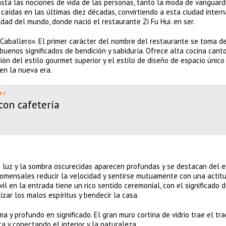
hasta las nociones de vida de las personas, tanto la moda de vanguar
caídas en las últimas diez décadas, convirtiendo a esta ciudad intern
udad del mundo, donde nació el restaurante Zi Fu Hui. en ser.
ef Caballero». El primer carácter del nombre del restaurante se toma d
buenos significados de bendición y sabiduría. Ofrece alta cocina can
n del estilo gourmet superior y el estilo de diseño de espacio único
 en la nueva era.
ar
con cafetería
la luz y la sombra oscurecidas aparecen profundas y se destacan del 
s comensales reducir la velocidad y sentirse mutuamente con una actit
l en la entrada tiene un rico sentido ceremonial, con el significado 
izar los malos espíritus y bendecir la casa.
a y profundo en significado. El gran muro cortina de vidrio trae el tra
ta y conectando el interior y la naturaleza.