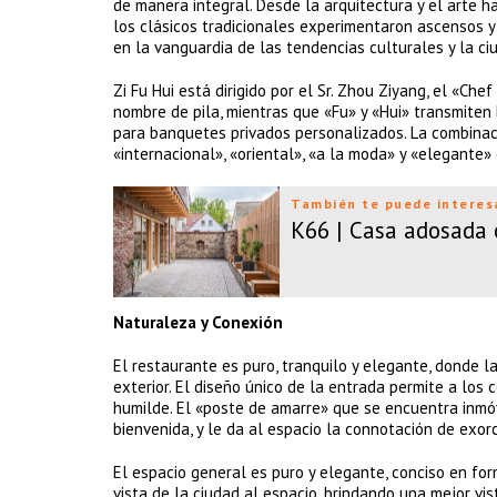
de manera integral. Desde la arquitectura y el arte 
los clásicos tradicionales experimentaron ascensos y 
en la vanguardia de las tendencias culturales y la ci
Zi Fu Hui está dirigido por el Sr. Zhou Ziyang, el «Ch
nombre de pila, mientras que «Fu» y «Hui» transmiten 
para banquetes privados personalizados. La combinació
«internacional», «oriental», «a la moda» y «elegante»
También te puede interes
K66 | Casa adosada 
Naturaleza y Conexión
El restaurante es puro, tranquilo y elegante, donde 
exterior. El diseño único de la entrada permite a lo
humilde. El «poste de amarre» que se encuentra inmóvi
bienvenida, y le da al espacio la connotación de exorc
El espacio general es puro y elegante, conciso en form
vista de la ciudad al espacio, brindando una mejor vis