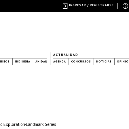
INGRESAR / REGISTRARSE
ACTUALIDAD
IDEOS
INDÍGENA
ANIDAR
AGENDA
CONCURSOS
NOTICIAS
OPINIÓ
c Exploration·Landmark Series