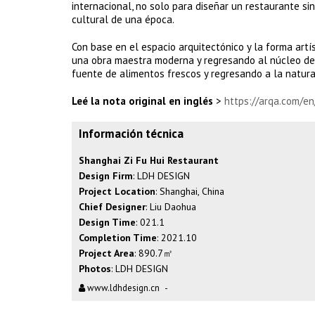
internacional, no solo para diseñar un restaurante si
cultural de una época.
Con base en el espacio arquitectónico y la forma artí
una obra maestra moderna y regresando al núcleo del 
fuente de alimentos frescos y regresando a la natural
Leé la nota original en inglés
>
https://arqa.com/en
Información técnica
Shanghai Zi Fu Hui Restaurant
Design Firm
: LDH DESIGN
Project Location
: Shanghai, China
Chief Designer
: Liu Daohua
Design Time
: 021.1
Completion Time
: 2021.10
Project Area
: 890.7㎡
Photos
: LDH DESIGN
www.ldhdesign.cn
-