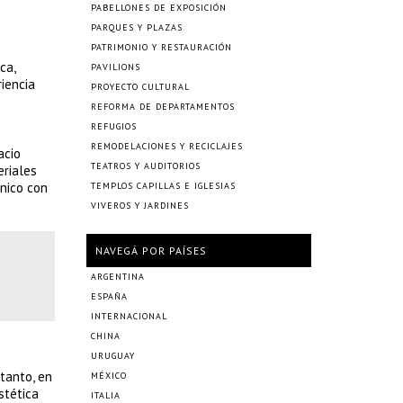
PABELLONES DE EXPOSICIÓN
PARQUES Y PLAZAS
PATRIMONIO Y RESTAURACIÓN
ca,
PAVILIONS
iencia
PROYECTO CULTURAL
REFORMA DE DEPARTAMENTOS
REFUGIOS
REMODELACIONES Y RECICLAJES
acio
TEATROS Y AUDITORIOS
eriales
ónico con
TEMPLOS CAPILLAS E IGLESIAS
VIVEROS Y JARDINES
NAVEGÁ POR PAÍSES
ARGENTINA
ESPAÑA
INTERNACIONAL
CHINA
URUGUAY
 tanto, en
MÉXICO
stética
ITALIA