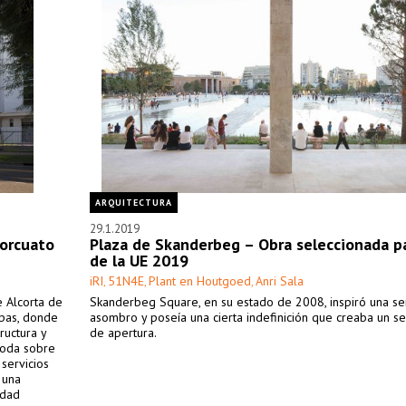
ARQUITECTURA
29.1.2019
Torcuato
Plaza de Skanderbeg – Obra seleccionada p
de la UE 2019
iRI
51N4E
Plant en Houtgoed
Anri Sala
,
,
,
e Alcorta de
Skanderbeg Square, en su estado de 2008, inspiró una se
apas, donde
asombro y poseía una cierta indefinición que creaba un se
ructura y
de apertura.
moda sobre
 servicios
 una
idad