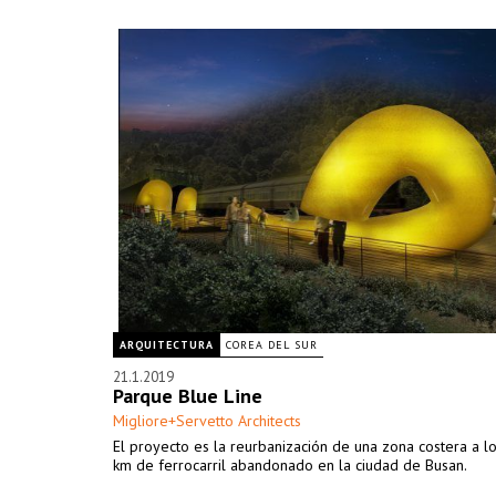
ampliar sus lugares de esparcimiento y disfrutar de las vi
abiertas hacia el río y la ciudad.
ARQUITECTURA
COREA DEL SUR
21.1.2019
Parque Blue Line
Migliore+Servetto Architects
El proyecto es la reurbanización de una zona costera a l
km de ferrocarril abandonado en la ciudad de Busan.