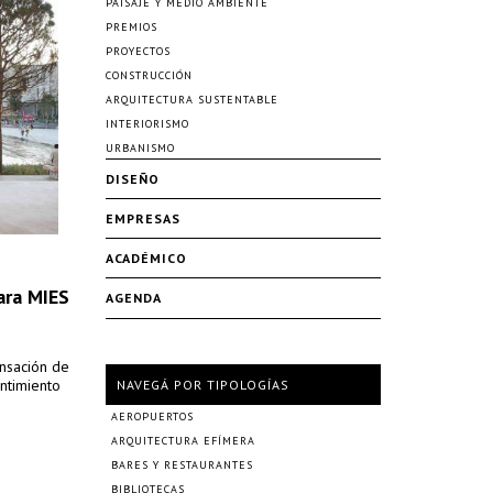
PAISAJE Y MEDIO AMBIENTE
PREMIOS
PROYECTOS
CONSTRUCCIÓN
ARQUITECTURA SUSTENTABLE
INTERIORISMO
URBANISMO
DISEÑO
EMPRESAS
ACADÉMICO
ara MIES
AGENDA
nsación de
ntimiento
NAVEGÁ POR TIPOLOGÍAS
AEROPUERTOS
ARQUITECTURA EFÍMERA
BARES Y RESTAURANTES
BIBLIOTECAS