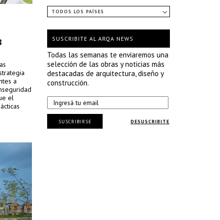
TODOS LOS PAÍSES
SUSCRIBITE AL ARQA NEWS
8
Todas las semanas te enviaremos una
selección de las obras y noticias más
sas
strategia
destacadas de arquitectura, diseño y
ntes a
construcción.
inseguridad
ue el
ácticas
SUSCRIBIRSE
DESUSCRIBITE