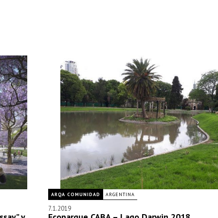
ARQA COMUNIDAD
ARGENTINA
7.1.2019
ssay” y
Ecoparque CABA – Lago Darwin 2018