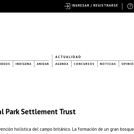
INGRESAR / REGISTRARSE
ACTUALIDAD
IDEOS
INDÍGENA
ANIDAR
AGENDA
CONCURSOS
NOTICIAS
OPINIÓ
l Park Settlement Trust
ención holística del campo británico. La formación de un gran bosqu