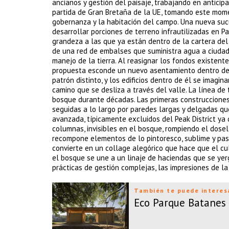
ancianos y gestión del paisaje, trabajando en anticip
partida de Gran Bretaña de la UE, tomando este mom
gobernanza y la habitación del campo. Una nueva sucu
desarrollar porciones de terreno infrautilizadas en 
grandeza a las que ya están dentro de la cartera del
de una red de embalses que suministra agua a ciudad
manejo de la tierra. Al reasignar los fondos existent
propuesta esconde un nuevo asentamiento dentro de 
patrón distinto, y los edificios dentro de él se imagi
camino que se desliza a través del valle. La línea d
bosque durante décadas. Las primeras construcciones 
seguidas a lo largo por paredes largas y delgadas q
avanzada, típicamente excluidos del Peak District ya
columnas, invisibles en el bosque, rompiendo el dosel
recompone elementos de lo pintoresco, sublime y past
convierte en un collage alegórico que hace que el cul
el bosque se une a un linaje de haciendas que se yer
prácticas de gestión complejas, las impresiones de la
También te puede interes
Eco Parque Batanes