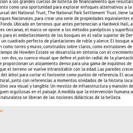
ación a los grandes cuellos de botella de financiamiento que resultar
ento como una oportunidad para explorar enfoques alternativos a la
rsal del National Trust, The National Park Settlement Trust, tiene la
Parques Nacionales, para crear una serie de propiedades equivalentes 
 Fondo. Ubicado en terrenos que antes pertenecían a Hardwick Hall, a
es cercanas, el marco se opone a los métodos panópticos y superfici
es para el embellecimiento de los bosques en el valle superior de Der
un cuadrado perfecto de plantaciones de roble y alerce. El bosque 
nan como torres y muros, construidos sobre claros, como extrusiones de
e tiempo de Howden Estate se desarrolla en sintonía con el crecimient
son dos, su cuenca visual que define el patrón radial de la plantació
ue proporcionan un alojamiento denso para una gama de inquilinos de
 que el terreno se vuelve intransitable con la edad. Las paredes crec
 del árbol para cortar el horizonte como puntos de referencia. El acu
oral, junto con referencias a momentos olvidados de la historia local
tivo sea visual y tangible. Un mestizo de infraestructura y mansión d
guen orgullosas en el paisaje. A medida que la intervención humana a
 naturaleza se liberan de las nociones didácticas de la belleza.
ar