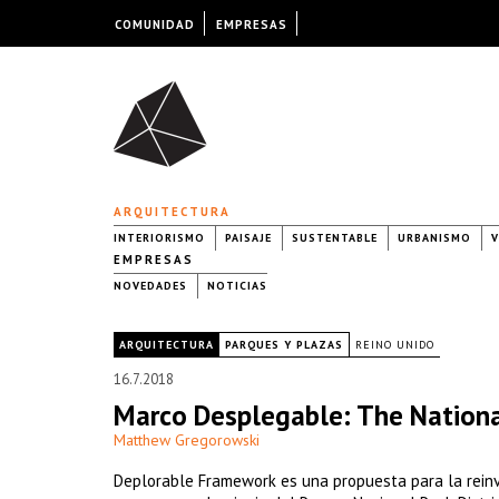
COMUNIDAD
EMPRESAS
ARQUITECTURA
INTERIORISMO
PAISAJE
SUSTENTABLE
URBANISMO
V
EMPRESAS
NOVEDADES
NOTICIAS
|
ARQUITECTURA
PARQUES Y PLAZAS
REINO UNIDO
16.7.2018
Marco Desplegable: The Nationa
Matthew Gregorowski
Deplorable Framework es una propuesta para la reinv