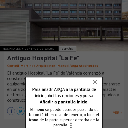
HOSPITALES Y CENTROS DE SALUD
ESPAÑA
Antiguo Hospital “La Fe”
,
Contell-Martinez Arquitectos
Manuel Vega Arquitectos
El antiguo Hospital “La Fe” de València comenzó a
construirse en 1968, convirtiéndose en el principal
equipamiento sanitario de la ciudad, a pesar de encontrarse
en una zona puramente urbana, no ha perdido su carácter
de límite, de urbe heterogénea salpicada de decampados y
construcciones que no siguen un patrón común.
VER +