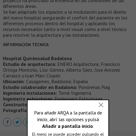
proyecto ha priorizado la eficiencia en las conexiones de las
diferentes áreas.
Se han adaptado los espacios a la modulación para el diseño
del nuevo hospital asegurando el confort del paciente en los
diferentes procesos dentro del hospital y aplicando los
recursos necesarios tanto a nivel visual como a nivel técnico
para resolver la arquitectura y las instalaciones.
INFORMACIÓN TÉCNICA
Hospital Quirónsalud Badalona
Estudio de arquitectura:
ENERO Arquitectura; Francisco
Ortega Montoliu, Lluc Gómez, Alberto Sáez, Jose Antonio
Carrasco y Joan Marc Clopés
Ubicación
: Casagemes, Badalona; España
Estudio colaborador en Badalona:
Ponsirenas Puig
Ingeniería instalaciones:
Torné Ingeniería
Ingeniería estructuras:
Engiproject Estructuras
Constructora:
Grupo Puentes
Fotografías:
Jorge Allende