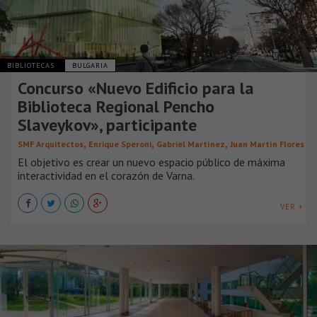
BIBLIOTECAS
BULGARIA
Concurso «Nuevo Edificio para la
Biblioteca Regional Pencho
Slaveykov», participante
,
,
,
SMF Arquitectos
Enrique Speroni
Gabriel Martínez
Juan Martín Flores
El objetivo es crear un nuevo espacio público de máxima
interactividad en el corazón de Varna.
VER +