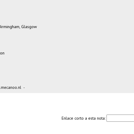
Birmingham, Glasgow
don
mecanoo.nl
-
Enlace corto a esta nota: