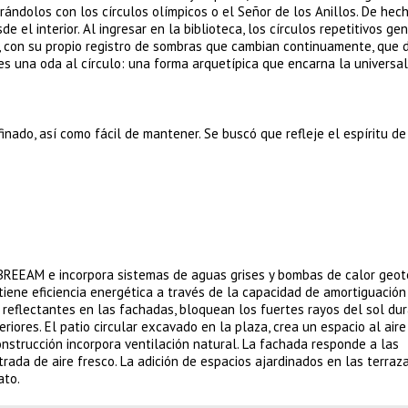
rándolos con los círculos olímpicos o el Señor de los Anillos. De hech
 el interior. Al ingresar en la biblioteca, los círculos repetitivos ge
r, con su propio registro de sombras que cambian continuamente, que
o es una oda al círculo: una forma arquetípica que encarna la universal
efinado, así como fácil de mantener. Se buscó que refleje el espíritu de
 BREEAM e incorpora sistemas de aguas grises y bombas de calor geot
tiene eficiencia energética a través de la capacidad de amortiguación
es reflectantes en las fachadas, bloquean los fuertes rayos del sol du
riores. El patio circular excavado en la plaza, crea un espacio al aire 
 construcción incorpora ventilación natural. La fachada responde a las
rada de aire fresco. La adición de espacios ajardinados en las terraza
ato.