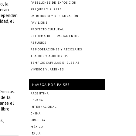
PABELLONES DE EXPOSICIÓN
o, la
neran
PARQUES Y PLAZAS
 dependen
PATRIMONIO Y RESTAURACIÓN
idad, el
PAVILIONS
PROYECTO CULTURAL
REFORMA DE DEPARTAMENTOS
REFUGIOS
REMODELACIONES Y RECICLAJES
TEATROS Y AUDITORIOS
TEMPLOS CAPILLAS E IGLESIAS
VIVEROS Y JARDINES
NAVEGÁ POR PAÍSES
érmicas.
ARGENTINA
 de la
ESPAÑA
rante el
INTERNACIONAL
libre
CHINA
s,
URUGUAY
MÉXICO
ITALIA