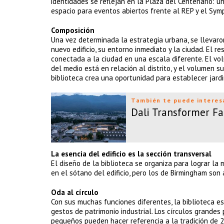
identidades se reflejan en la Plaza del Centenario: u
espacio para eventos abiertos frente al REP y el Symp
Composición
Una vez determinada la estrategia urbana, se llevaro
nuevo edificio, su entorno inmediato y la ciudad. El 
conectada a la ciudad en una escala diferente. El vo
del medio está en relación al distrito, y el volumen s
biblioteca crea una oportunidad para establecer jardin
También te puede interes
Dali Transformer Fac
La esencia del edificio es la sección transversal
El diseño de la biblioteca se organiza para lograr la
en el sótano del edificio, pero los de Birmingham son
Oda al círculo
Con sus muchas funciones diferentes, la biblioteca e
gestos de patrimonio industrial. Los círculos grandes
pequeños pueden hacer referencia a la tradición de 20