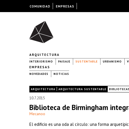
COMUNIDAD
EMPRESAS
ARQUITECTURA
INTERIORISMO
PAISAJE
SUSTENTABLE
URBANISMO
V
EMPRESAS
NOVEDADES
NOTICIAS
|
|
ARQUITECTURA
ARQUITECTURA SUSTENTABLE
BIBLIOTECA
10.7.2015
Biblioteca de Birmingham integr
Mecanoo
El edificio es una oda al círculo: una forma arquetípic