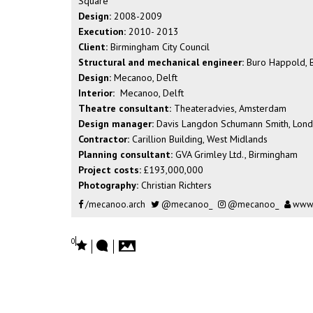
Square
Design:
2008-2009
Execution:
2010- 2013
Client:
Birmingham City Council
Structural and mechanical engineer:
Buro Happold, 
Design:
Mecanoo, Delft
Interior:
Mecanoo, Delft
Theatre consultant:
Theateradvies, Amsterdam
Design manager:
Davis Langdon Schumann Smith, Lon
Contractor:
Carillion Building, West Midlands
Planning consultant:
GVA Grimley Ltd., Birmingham
Project costs:
£193,000,000
Photography:
Christian Richters
/mecanoo.arch
@mecanoo_
@mecanoo_
www.
0