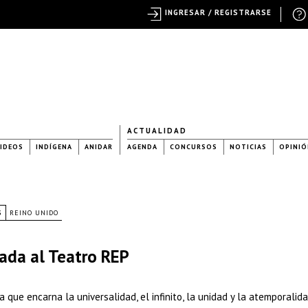
INGRESAR / REGISTRARSE
ACTUALIDAD
IDEOS
INDÍGENA
ANIDAR
AGENDA
CONCURSOS
NOTICIAS
OPINIÓ
S
REINO UNIDO
ada al Teatro REP
a que encarna la universalidad, el infinito, la unidad y la atemporalida