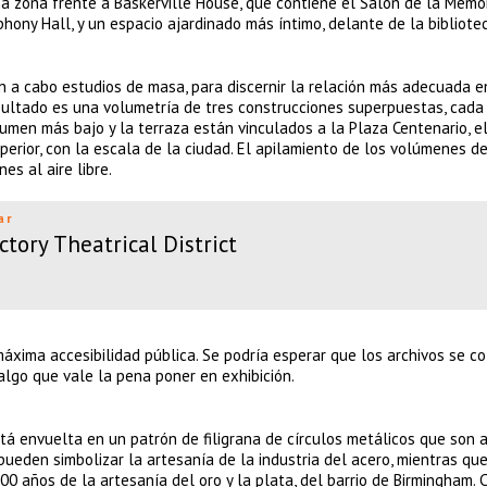
na zona frente a Baskerville House, que contiene el Salón de la Memor
hony Hall, y un espacio ajardinado más íntimo, delante de la bibliote
n a cabo estudios de masa, para discernir la relación más adecuada e
resultado es una volumetría de tres construcciones superpuestas, cada
lumen más bajo y la terraza están vinculados a la Plaza Centenario, 
uperior, con la escala de la ciudad. El apilamiento de los volúmenes de
es al aire libre.
ar
tory Theatrical District
 máxima accesibilidad pública. Se podría esperar que los archivos se c
 algo que vale la pena poner en exhibición.
stá envuelta en un patrón de filigrana de círculos metálicos que son
 pueden simbolizar la artesanía de la industria del acero, mientras qu
0 años de la artesanía del oro y la plata, del barrio de Birmingham. 