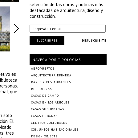
selección de las obras y noticias más
destacadas de arquitectura, diseño y
construcción.
SUSCRIBIRSE
DESUSCRIBITE
NAVEGÁ POR TIPOLOGÍAS
AEROPUERTOS
etivo es
ARQUITECTURA EFÍMERA
iblioteca
BARES Y RESTAURANTES
personas.
BIBLIOTECAS
obal, que
CASAS DE CAMPO
CASAS EN LOS ÁRBOLES
CASAS SUBURBANAS
n solo
CASAS URBANAS
ción. El
CENTROS CULTURALES
bicado
CONJUNTOS HABITACIONALES
as tres
DESIGN OBJECTS