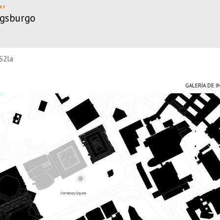
ar
ugsburgo
RS2la
GALERÍA DE 