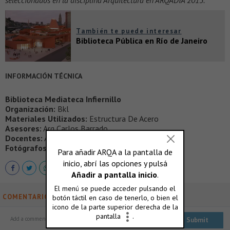
seleccionados en la disciplina Arquitectura en ARQADIA 2013.
También te puede interesar
Biblioteca Pública en Río de Janeiro
INFORMACIÓN TÉCNICA
Biblioteca Mediateca Infiernillo
Organización:
Bkl
Materiales Utilizados:
Estructura De Acero
Asesores:
Arq Carlos Barrado
Docentes:
Arq Javier Georgis
Fotógrafos:
Bkl
COMENTARIOS