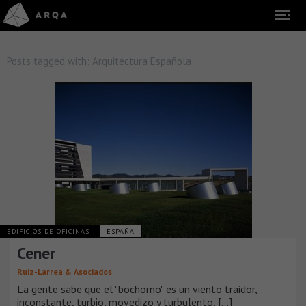
Posts tagged with:
Arquitectura Española
EDIFICIOS DE OFICINAS
ESPAÑA
Cener
Ruiz-Larrea & Asociados
La gente sabe que el "bochorno" es un viento traidor,
inconstante, turbio, movedizo y turbulento, [...]