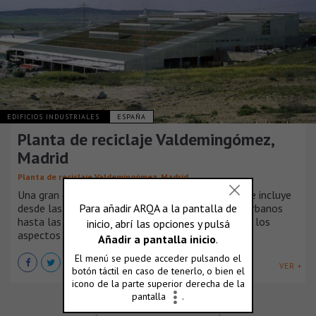
EDIFICIOS INDUSTRIALES
ESPAÑA
Planta de reciclaje Valdemingómez,
Madrid
Planta de reciclaje Valdemingómez, Madrid
Una gran cubierta aloja un programa complejo que incluye
desde las líneas de tratamiento de los residuos urbanos
hasta las oficinas de los ejecutivos que controlan los
aspectos económicos asociados.
VER +