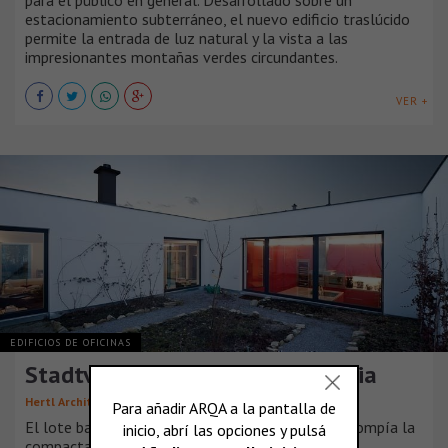
para el público en general. Desarrollado sobre un
estacionamiento subterráneo, el nuevo edificio traslúcido
permite la entrada de luz natural y la vista a las
impresionantes montañas verdes circundantes.
VER +
EDIFICIOS DE OFICINAS
Stadtvilla Klosterneuburg, Austria
Hertl Architekten
El lote baldío existente, utilizado como viñedo, rompía la
compacta arquitectura de [...]