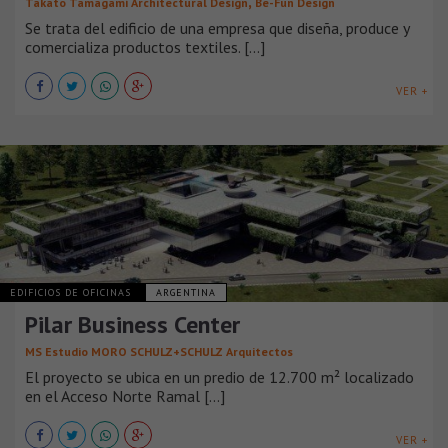
,
Takato Tamagami Architectural Design
Be-Fun Design
Se trata del edificio de una empresa que diseña, produce y
comercializa productos textiles. [...]
VER +
EDIFICIOS DE OFICINAS
ARGENTINA
Pilar Business Center
MS Estudio MORO SCHULZ+SCHULZ Arquitectos
El proyecto se ubica en un predio de 12.700 m² localizado
en el Acceso Norte Ramal [...]
VER +