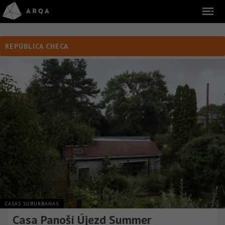
REPÚBLICA CHECA
CASAS SUBURBANAS
Casa Panoší Újezd Summer