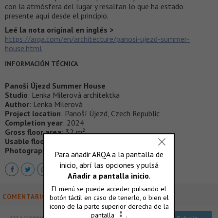
con la atmósfera del lugar y resaltan lo que ha estado
presente aquí desde el principio.
Leé la nota original en inglés >
https://arqa.com/en/architecture/panosi-ujezd-summer-
house.html
INFORMACIÓN TÉCNICA
Panoší Újezd Summer House
Studio
: Lenka Milerová architektka
Author
: Lenka Milerová
Project location
: Panoší Újezd, Czech Republic
Completion year
: 2024
Gross floor area
: 32 m²
Usable floor area
: 22 m²
Photographer
: Radek Šrettr Úlehla
COMENTARIOS