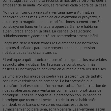
con el lugar, así que no lo reconstruimos desde cero. No quería
empezar de la nada. Por eso, se removió cada piedra de la casa.
No nos limitamos a una sola ventana nueva. Al final, se
añadieron varias más. A medida que avanzaba el proyecto, su
alcance y la magnitud de las modificaciones aumentaron. Se
construyó un baño en la ladera opuesta. Siempre había un
albañil trabajando en la obra. La clienta lo seleccionó
cuidadosamente y demostró ser sorprendentemente hábil.
Logró moldear y fundir todos los elementos de hormigón
atípicos diseñados para este proyecto con una precisión
notable dadas las circunstancias.
El enfoque arquitectónico se centró en exponer los materiales
estructurales y utilizar las técnicas de construcción más
básicas. El hormigón se convirtió en el medio para los detalles.
Se limpiaron los muros de piedra y se trataron los de ladrillo
con un revestimiento de cemento. La intervención que
transformó el espacio de forma más radical fue la creación de
nuevas aberturas para ventanas con jambas monolíticas de
hormigón. Estas se integran a la perfección con un banco de
hormigón que recorre el perímetro de la única habitación
principal. Este banco sirve como escalón, espacio de
almacenamiento para leña, sofá y bañera. Las ventanas están