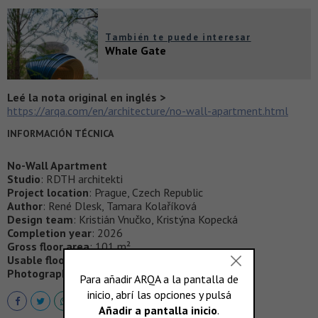
También te puede interesar
Whale Gate
Leé la nota original en inglés >
https://arqa.com/en/architecture/no-wall-apartment.html
INFORMACIÓN TÉCNICA
No-Wall Apartment
Studio
: RDTH architekti
Project location
: Prague, Czech Republic
Author
: René Dlesk, Tamara Kolaříková
Design team
: Kristián Vnučko, Kristýna Kopecká
Completion year
: 2026
Gross floor area
: 101 m²
Usable floor area
: 96 m² apartment; 8 m² loggia
Photographer
:
Filip Beránek