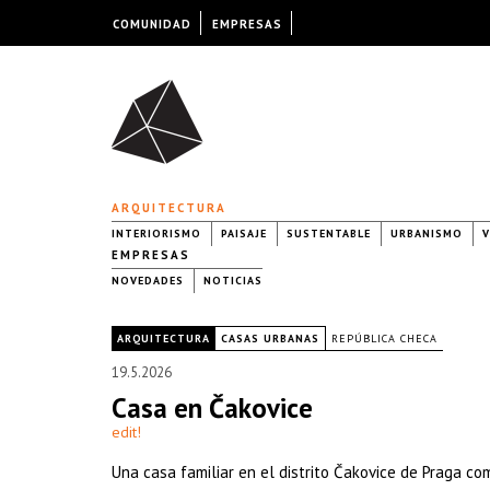
COMUNIDAD
EMPRESAS
ARQUITECTURA
INTERIORISMO
PAISAJE
SUSTENTABLE
URBANISMO
V
EMPRESAS
NOVEDADES
NOTICIAS
|
ARQUITECTURA
CASAS URBANAS
REPÚBLICA CHECA
19.5.2026
Casa en Čakovice
edit!
Una casa familiar en el distrito Čakovice de Praga co