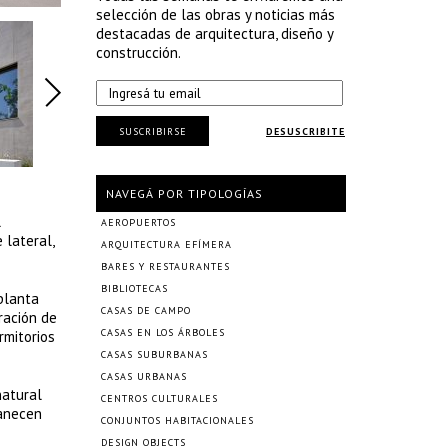
selección de las obras y noticias más
destacadas de arquitectura, diseño y
construcción.
SUSCRIBIRSE
DESUSCRIBITE
NAVEGÁ POR TIPOLOGÍAS
l
AEROPUERTOS
 lateral,
ARQUITECTURA EFÍMERA
BARES Y RESTAURANTES
BIBLIOTECAS
 planta
CASAS DE CAMPO
ración de
CASAS EN LOS ÁRBOLES
rmitorios
CASAS SUBURBANAS
CASAS URBANAS
natural
CENTROS CULTURALES
manecen
CONJUNTOS HABITACIONALES
DESIGN OBJECTS