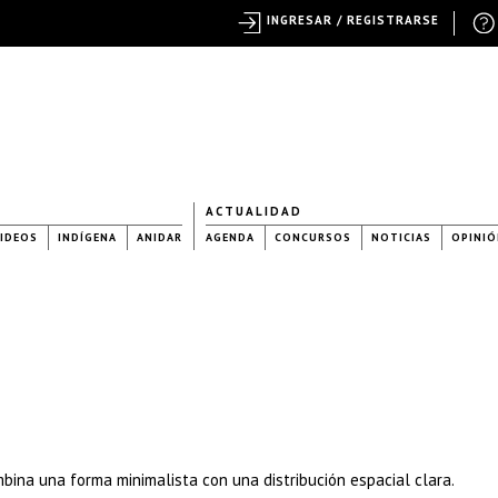
INGRESAR / REGISTRARSE
ACTUALIDAD
IDEOS
INDÍGENA
ANIDAR
AGENDA
CONCURSOS
NOTICIAS
OPINIÓ
mbina una forma minimalista con una distribución espacial clara.