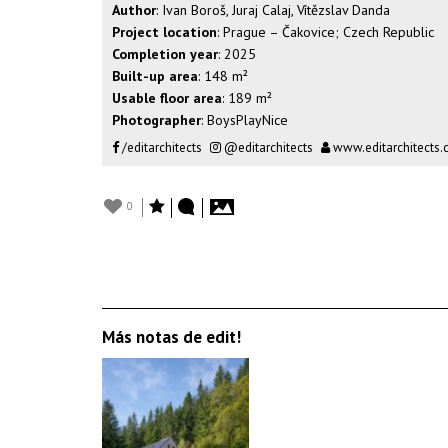
Author
: Ivan Boroš, Juraj Calaj, Vítězslav Danda
Project location
: Prague – Čakovice; Czech Republic
Completion year
: 2025
Built-up area
: 148 m²
Usable floor area
: 189 m²
Photographer
: BoysPlayNice
/editarchitects
@editarchitects
www.editarchitects
0
Más notas de edit!