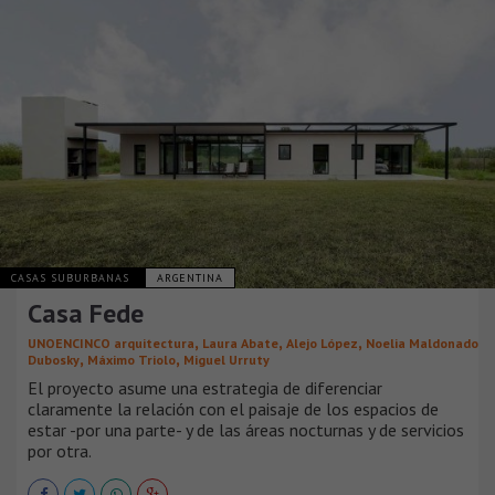
CASAS SUBURBANAS
ARGENTINA
Casa Fede
,
,
,
UNOENCINCO arquitectura
Laura Abate
Alejo López
Noelia Maldonado
,
,
Dubosky
Máximo Triolo
Miguel Urruty
El proyecto asume una estrategia de diferenciar
claramente la relación con el paisaje de los espacios de
estar -por una parte- y de las áreas nocturnas y de servicios
por otra.