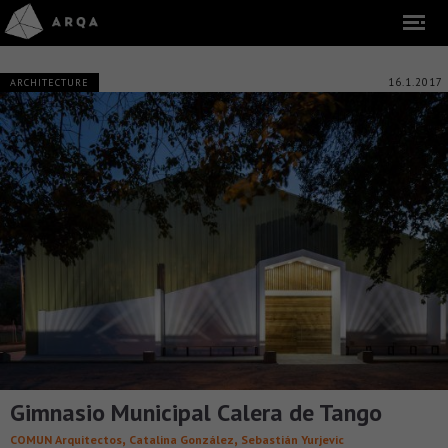
16.1.2017
ARCHITECTURE
Gimnasio Municipal Calera de Tango
,
,
COMUN Arquitectos
Catalina González
Sebastián Yurjevic