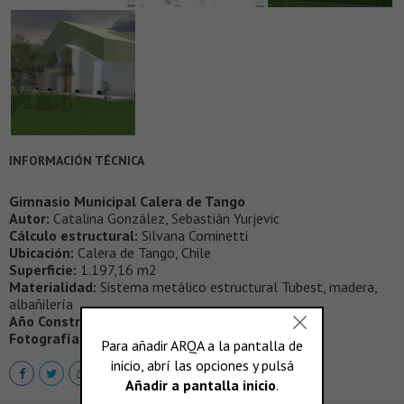
INFORMACIÓN TÉCNICA
Gimnasio Municipal Calera de Tango
Autor:
Catalina González, Sebastián Yurjevic
Cálculo estructural:
Silvana Cominetti
Ubicación:
Calera de Tango, Chile
Superficie:
1.197,16 m2
Materialidad:
Sistema metálico estructural Tubest, madera,
albañilería
Año Construcción:
2015
Fotografías:
Aryeh Kornfeld,
www.draft.cl