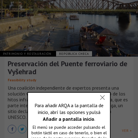
PATRIMONIO Y RESTAURACIÓN
REPÚBLICA CHECA
Preservación del Puente ferroviario de
Vyšehrad
Feasibility study
Una coalición independiente de expertos presenta una
solución viable e históricamente sensible para uno de los
hitos infraestructurales más importantes de Praga, que es
parte integral de la Reserva del Patrimonio de Praga, un
sitio declarado Patrimonio de la Humanidad por la
UNESCO.
VER +