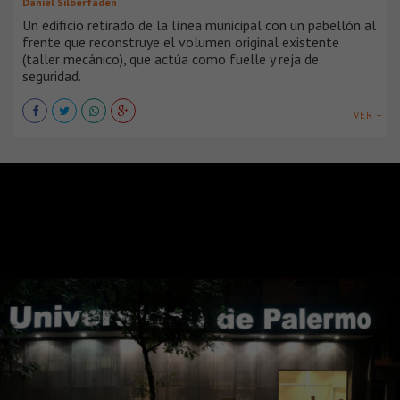
Daniel Silberfaden
Un edificio retirado de la línea municipal con un pabellón al
frente que reconstruye el volumen original existente
(taller mecánico), que actúa como fuelle y reja de
seguridad.
VER +