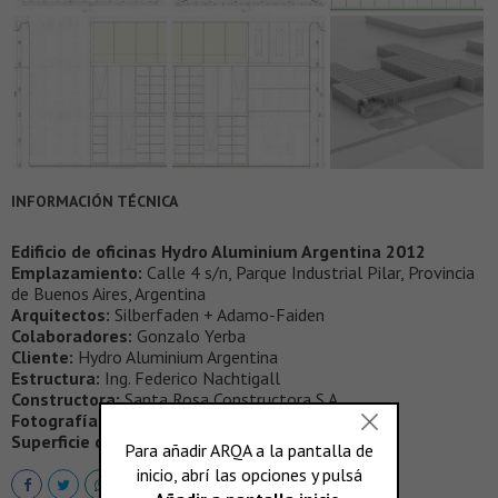
INFORMACIÓN TÉCNICA
Edificio de oficinas Hydro Aluminium Argentina 2012
Emplazamiento:
Calle 4 s/n, Parque Industrial Pilar, Provincia
de Buenos Aires, Argentina
Arquitectos:
Silberfaden + Adamo-Faiden
Colaboradores:
Gonzalo Yerba
Cliente:
Hydro Aluminium Argentina
Estructura:
Ing. Federico Nachtigall
Constructora:
Santa Rosa Constructora S.A.
Fotografías:
Gustavo Sosa Pinilla
Superficie cub.:
290 m2