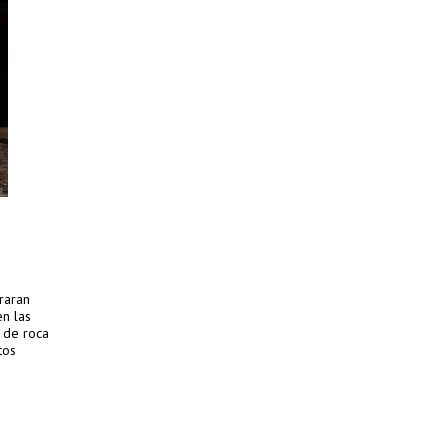
oraran
en las
s de roca
tos