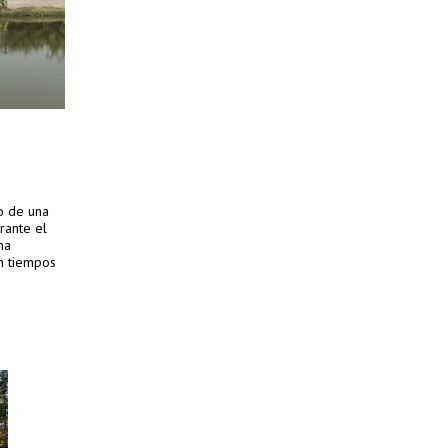
to de una
rante el
na
n tiempos