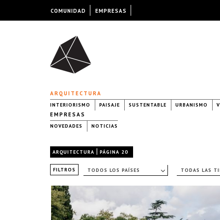
COMUNIDAD
EMPRESAS
ARQUITECTURA
INTERIORISMO
PAISAJE
SUSTENTABLE
URBANISMO
V
EMPRESAS
NOVEDADES
NOTICIAS
|
ARQUITECTURA
PÁGINA 20
FILTROS
TODOS LOS PAÍSES
TODAS LAS T