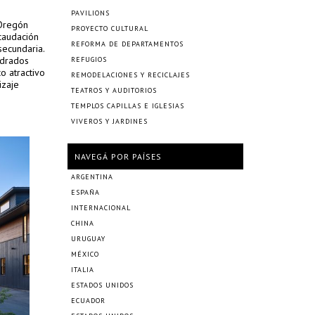
PAVILIONS
 Oregón
PROYECTO CULTURAL
ecaudación
REFORMA DE DEPARTAMENTOS
secundaria.
adrados
REFUGIOS
co atractivo
REMODELACIONES Y RECICLAJES
izaje
TEATROS Y AUDITORIOS
TEMPLOS CAPILLAS E IGLESIAS
VIVEROS Y JARDINES
NAVEGÁ POR PAÍSES
ARGENTINA
ESPAÑA
INTERNACIONAL
CHINA
URUGUAY
MÉXICO
ITALIA
ESTADOS UNIDOS
ECUADOR