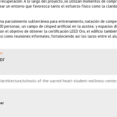
 recuperación. A lo largo del proyecto, se utilizan momentos de compr
rear un entorno que favorezca tanto el esfuerzo físico como la clarid
cina parcialmente subterránea para entrenamiento, natación de compet
 personas; un campo de césped artificial en la azotea; y espacios d
 Con el objetivo de obtener la certificación LEED Oro, el edificio tambié
í como reuniones informales, fortaleciendo así los lazos entre el a
ar
or
n/architecture/schools-of-the-sacred-heart-student-wellness-center
ter