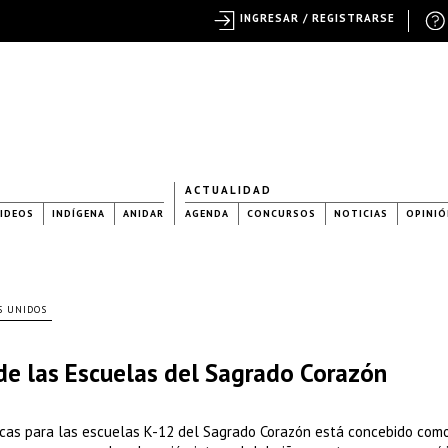
INGRESAR / REGISTRARSE
ACTUALIDAD
IDEOS
INDÍGENA
ANIDAR
AGENDA
CONCURSOS
NOTICIAS
OPINIÓ
S UNIDOS
 de las Escuelas del Sagrado Corazón
ticas para las escuelas K-12 del Sagrado Corazón está concebido com