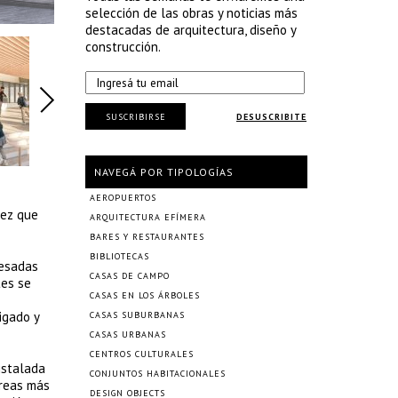
selección de las obras y noticias más
destacadas de arquitectura, diseño y
construcción.
SUSCRIBIRSE
DESUSCRIBITE
NAVEGÁ POR TIPOLOGÍAS
AEROPUERTOS
vez que
ARQUITECTURA EFÍMERA
BARES Y RESTAURANTES
BIBLIOTECAS
resadas
CASAS DE CAMPO
tes se
CASAS EN LOS ÁRBOLES
igado y
CASAS SUBURBANAS
CASAS URBANAS
CENTROS CULTURALES
istalada
CONJUNTOS HABITACIONALES
áreas más
DESIGN OBJECTS