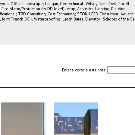
orks Office, Landscape; Langan, Geotechnical; Wilsey Ham, Civil; Forell
, Fire Alarm/Protection (to DD level); Arup, Acoustics, Lighting, Building
ications ; TBD Consulting, Cost Estimating; STOK, LEED Consultant; Aquatic
 Joint Trench SGH, Waterproofing; Lerch Bates, Elevator; Schools of the S
Enlace corto a esta nota: