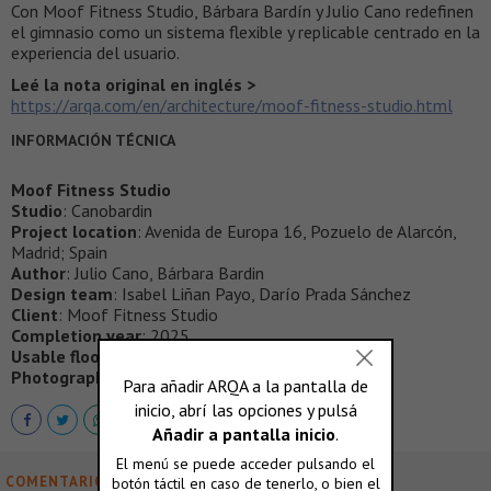
Con Moof Fitness Studio, Bárbara Bardín y Julio Cano redefinen
el gimnasio como un sistema flexible y replicable centrado en la
experiencia del usuario.
Leé la nota original en inglés >
https://arqa.com/en/architecture/moof-fitness-studio.html
INFORMACIÓN TÉCNICA
Moof Fitness Studio
Studio
: Canobardin
Project location
: Avenida de Europa 16, Pozuelo de Alarcón,
Madrid; Spain
Author
: Julio Cano, Bárbara Bardin
Design team
: Isabel Liñan Payo, Darío Prada Sánchez
Client
: Moof Fitness Studio
Completion year
: 2025
Usable floor area
: 95 m²
Photographer
:
Imagen Subliminal
COMENTARIOS