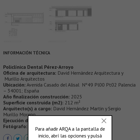
INFORMACIÓN TÉCNICA
Policlínica Dental Pérez-Arroyo
Oficina de arquitectura:
David Hernández Arquitectura y
Murillo Arquitectos
Ubicación:
Avenida Casado del Alisal Nº49 Pl00 Pt02 Palencia
– 34001; España
Año finalización construcción:
2025
Superficie construida (m2):
212 m²
Arquitecto(s) a cargo:
David Hernández Martin y Sergio
Murillo Moreno
Ejecución de la Obra:
Polcubor S.L
Fotógrafo:
Gabriel Gallegos