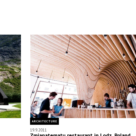
ARCHITECTURE
19.9.2011
Zmianatematu restaurant in Lodz, Poland