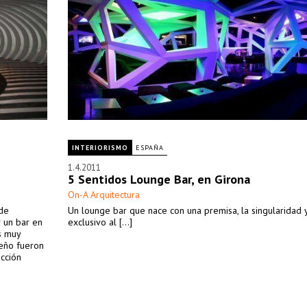
INTERIORISMO
ESPAÑA
1.4.2011
5 Sentidos Lounge Bar, en Girona
On-A Arquitectura
 de
Un lounge bar que nace con una premisa, la singularidad y
r un bar en
exclusivo al [...]
s muy
seño fueron
acción