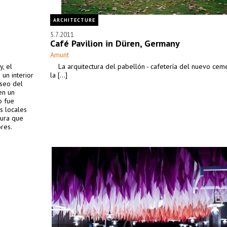
ARCHITECTURE
5.7.2011
Café Pavilion in Düren, Germany
Amunt
, el
La arquitectura del pabellón - cafetería del nuevo cem
un interior
la [...]
eseo del
en un
o fue
s locales
tura que
res.