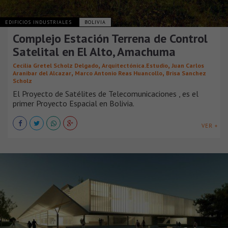
EDIFICIOS INDUSTRIALES
BOLIVIA
Complejo Estación Terrena de Control
Satelital en El Alto, Amachuma
,
,
Cecilia Gretel Scholz Delgado
Arquitectónica.Estudio
Juan Carlos
,
,
Aranibar del Alcazar
Marco Antonio Reas Huancollo
Brisa Sanchez
Scholz
El Proyecto de Satélites de Telecomunicaciones , es el
primer Proyecto Espacial en Bolivia.
VER +