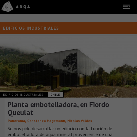
EDIFICIOS INDUSTRIALES
EDIFICIOS INDUSTRIALES
CHILE
Planta embotelladora, en Fiordo
Queulat
,
,
Panorama
Constanza Hagemann
Nicolás Valdes
Se nos pide desarrollar un edificio con la función de
embotelladora de agua mineral proveniente de una