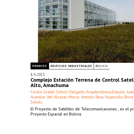
PREMIOS
EDIFICIOS INDUSTRIALES
BOLIVIA
8.4.2015
Complejo Estación Terrena de Control Sateli
Alto, Amachuma
Cecilia Gretel Scholz Delgado
Arquitectónica.Estudio
Juan
,
,
Aranibar del Alcazar
Marco Antonio Reas Huancollo
Brisa
,
,
Scholz
El Proyecto de Satélites de Telecomunicaciones , es el p
Proyecto Espacial en Bolivia.