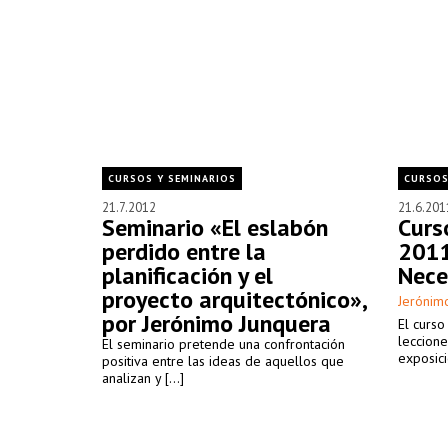
CURSOS Y SEMINARIOS
CURSOS
21.7.2012
21.6.201
Seminario «El eslabón
Curs
perdido entre la
2011
planificación y el
Nece
proyecto arquitectónico»,
Jerónim
por Jerónimo Junquera
El curso
leccione
El seminario pretende una confrontación
exposici
positiva entre las ideas de aquellos que
analizan y [...]