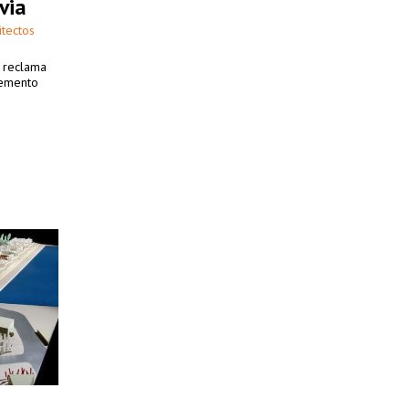
via
itectos
o reclama
lemento