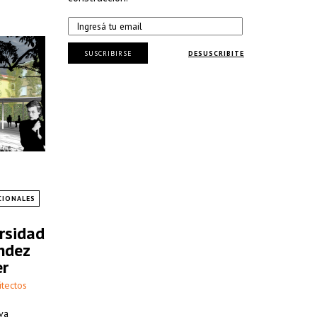
SUSCRIBIRSE
DESUSCRIBITE
CIONALES
rsidad
ndez
er
itectos
va