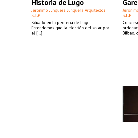
Historia de Lugo
Gare
Jerónimo Junquera
Junquera Arquitectos
Jerónim
,
S.L.P
S.L.P
Situado en la periferia de Lugo.
Concurso
Entendemos que la elección del solar por
ordenac
el [...]
Bilbao, c