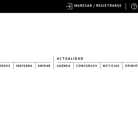
INGRESAR / REGISTRARSE
ACTUALIDAD
IDEOS
INDÍGENA
ANIDAR
AGENDA
CONCURSOS
NOTICIAS
OPINIÓ