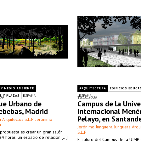
E Y MEDIO AMBIENTE
ARQUITECTURA
EDIFICIOS EDUCA
S Y PLAZAS
ESPAÑA
ESPAÑA
09
16.10.2009
ue Urbano de
Campus de la Unive
ebebas, Madrid
Internacional Mené
Pelayo, en Santand
 Arquitectos S.L.P
Jerónimo
,
a
Jerónimo Junquera
Junquera Arqu
,
propuesta es crear un gran salón
S.L.P
24 horas, un espacio de relación [...]
El futuro del Campus de la UIMP 