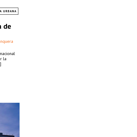
A URBANA
a de
unquera
nacional
r la
]