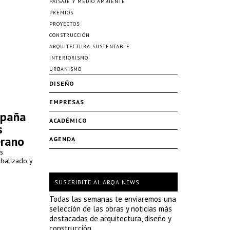
PAISAJE Y MEDIO AMBIENTE
PREMIOS
PROYECTOS
CONSTRUCCIÓN
ARQUITECTURA SUSTENTABLE
INTERIORISMO
URBANISMO
DISEÑO
EMPRESAS
spaña
ACADÉMICO
s
erano
AGENDA
s
balizado y
SUSCRIBITE AL ARQA NEWS
Todas las semanas te enviaremos una
selección de las obras y noticias más
destacadas de arquitectura, diseño y
construcción.