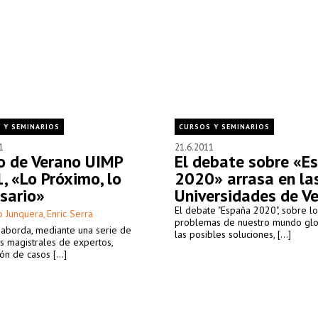
 Y SEMINARIOS
CURSOS Y SEMINARIOS
1
21.6.2011
o de Verano UIMP
El debate sobre «E
, «Lo Próximo, lo
2020» arrasa en la
sario»
Universidades de V
El debate "España 2020", sobre lo
o Junquera
Enric Serra
,
problemas de nuestro mundo glo
 aborda, mediante una serie de
las posibles soluciones, [...]
s magistrales de expertos,
ón de casos [...]