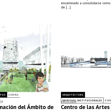
encaminado a consolidarse como
de [...]
CTOS
ESPAÑA
ARQUITECTURA
EDIFICIOS INSTITUCIONALES
ESP
09
14.10.2009
nación del Ámbito de
Centro de las Artes 