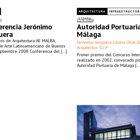
ARQUITECTURA
INFRAESTRUCTUR
ESPAÑA
9
11.8.2008
erencia Jerónimo
Autoridad Portuari
uera
Málaga
ros de Arquitectura AE MALBA,
Jerónimo Junquera
Liliana Obal
J
,
,
e Arte Latinoamericano de Buenos
Arquitectos S.L.P
ptiembre 2008 Conferencia del [...]
Primer premio del Concurso Inter
realizado en 2002, convocado po
Autoridad Portuaria de Málaga [...