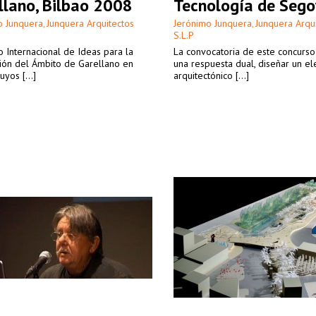
llano, Bilbao 2008
Tecnología de Sego
o Junquera
Junquera Arquitectos
Jerónimo Junquera
Junquera Arqu
,
,
S.L.P
 Internacional de Ideas para la
La convocatoria de este concurs
ión del Ámbito de Garellano en
una respuesta dual, diseñar un e
uyos [...]
arquitectónico [...]