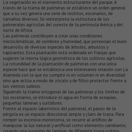
La vegetación es el elemento estructurante del parque. A
través de la trama de palmeras se establece un orden general
que a su vez genera una serie de recintos, escenarios, de
tamaños diversos. Sé reinterpreta la estructura de los
palmerales agrícolas del sureste de la península ibérica y del
norte de África.
Las palmeras contribuyen a crear unas condiciones
microclimáticas, de sombreo y humedad, que potencian el buen
desarrollo de diversas especies de árboles, arbustos y
tapizantes. Esta plantación está ordenada en franjas que
sugieren la misma lógica geométrica de los cultivos agrícolas.
La rotundidad de la plantación de palmeras con una única
especie hace que se establezca una interesante relación con La
Alameda con la que no compite ni en volumen ni en diversidad
sino que actúa a modo de zócalo y de filtro protector frente a
los vientos salinos.
Siguiendo la trama ortogonal de las palmeras y los límites de
los escenarios, se introduce el agua en forma de acequias,
pequeñas láminas y surtidores.
Frente al espacio laberíntico del palmeral, el paseo de la
pérgola es un espacio direccional simple y claro de traza. Para
romper su excesiva monotonía, se recurre al artificio de
manipular la luz natural y artificial como elemento cambiante,
creando una sucesión de laminas de diferente traza y ritmo