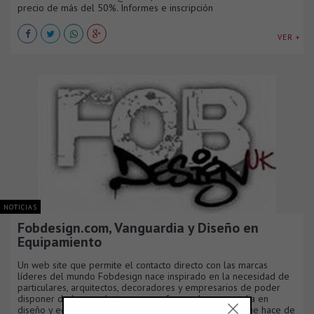
precio de más del 50%. Informes e inscripción
VER +
NOTICIAS
Fobdesign.com, Vanguardia y Diseño en
Equipamiento
Un web site que permite el contacto directo con las marcas
líderes del mundo Fobdesign nace inspirado en la necesidad de
particulares, arquitectos, decoradores y empresarios de poder
disponer de los productos que conforman la vanguardia en
diseño y equipamiento en el mundo. Sin embargo, lo que hace de