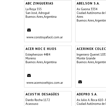
ABC ZINGUERIAS
ABELSON S.A.
La Rioja 555
Av. Gaona 3334
San José, Adrogué
Ciudad Autónoma de
Buenos Aires,Argentina
Aires
Buenos Aires,Argenti
www.construyafacil.com.ar
ACER NOC E HIJOS
ACERINOX COLE
Estephenzon 4484
Ingeniero Queirel 103
Moreno
Monte Grande
Buenos Aires,Argentina
Buenos Aires,Argenti
www.acernoxehijos.com.ar
ACUSTIK DESAGÜES
ADEPRO S.A.
Dardo Rocha 1172
Av. Julio A. Roca 610 - 
Acassuso
Ciudad Autónoma de