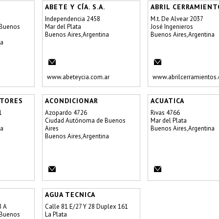
ABETE Y CÍA. S.A.
ABRIL CERRAMIENT
Independencia 2458
M.t. De Alvear 2037
 Buenos
Mar del Plata
José Ingenieros
Buenos Aires,Argentina
Buenos Aires,Argentina
na
www.abeteycia.com.ar
www.abrilcerramientos.
CTORES
ACONDICIONAR
ACUATICA
1
Azopardo 4726
Rivas 4766
Ciudad Autónoma de Buenos
Mar del Plata
na
Aires
Buenos Aires,Argentina
Buenos Aires,Argentina
AGUA TECNICA
8 A
Calle 81 E/27 Y 28 Duplex 161
 Buenos
La Plata