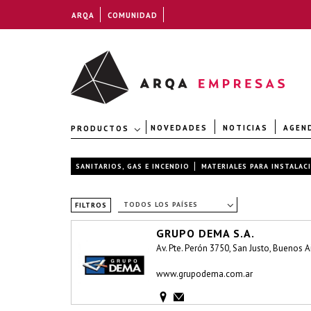
ARQA
COMUNIDAD
NOVEDADES
NOTICIAS
AGEN
PRODUCTOS
SANITARIOS, GAS E INCENDIO
MATERIALES PARA INSTALAC
TODOS LOS PAÍSES
FILTROS
GRUPO DEMA S.A.
Av. Pte. Perón 3750, San Justo, Buenos A
www.grupodema.com.ar