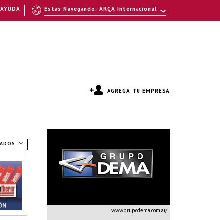
AYUDA
Estás Navegando: ARQA Internacional
AGREGÁ TU EMPRESA
TADOS
www.grupodema.com.ar/