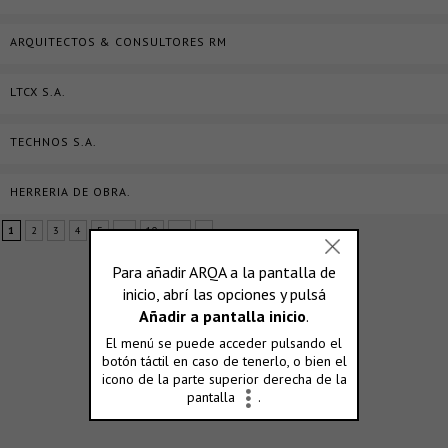
ARQUITECTOS & CONSULTORES RM
LTCX S.A.
TECHNOS S.A.
HERRERIA DE OBRA.
1
2
3
4
5
...
10
...
»