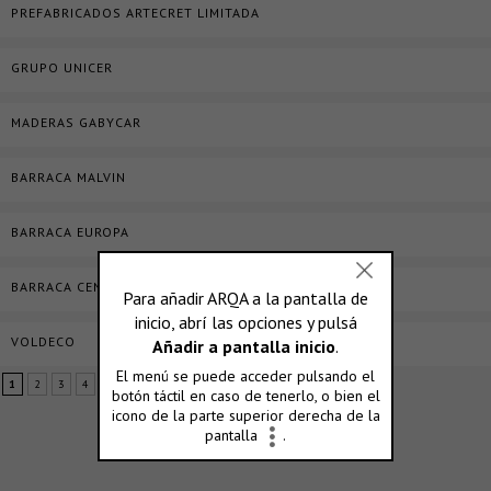
PREFABRICADOS ARTECRET LIMITADA
GRUPO UNICER
MADERAS GABYCAR
BARRACA MALVIN
BARRACA EUROPA
BARRACA CENTRAL
VOLDECO
1
2
3
4
5
...
10
...
»