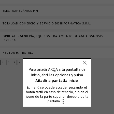
ELECTROMECÁNICA MM
TOTALCAD COMERCIO Y SERVICIO DE INFORMATICA S.R.L.
ORBITAL INGENIERÍA, EQUIPOS TRATAMIENTO DE AGUA OSMOSIS
INVERSA
HECTOR H. TROTELLI
1
2
3
4
5
...
»