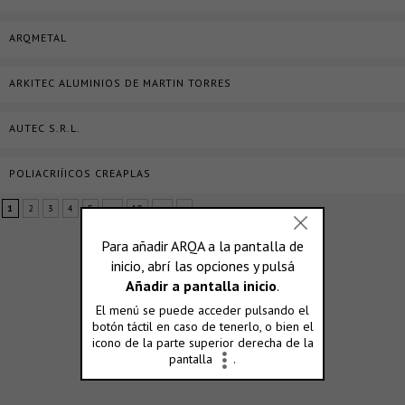
ARQMETAL
ARKITEC ALUMINIOS DE MARTIN TORRES
AUTEC S.R.L.
POLIACRIÍICOS CREAPLAS
1
2
3
4
5
...
10
...
»