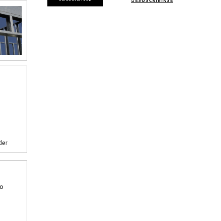
DESUSCRIBIRSE
der
co