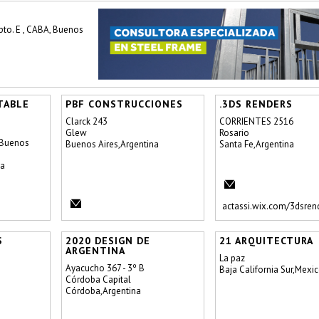
to. E , CABA, Buenos
TABLE
PBF CONSTRUCCIONES
.3DS RENDERS
Clarck 243
CORRIENTES 2516
Glew
Rosario
 Buenos
Buenos Aires,Argentina
Santa Fe,Argentina
na
actassi.wix.com/3dsren
S
2020 DESIGN DE
21 ARQUITECTURA
ARGENTINA
La paz
Ayacucho 367 - 3º B
Baja California Sur,Mexi
Córdoba Capital
Córdoba,Argentina