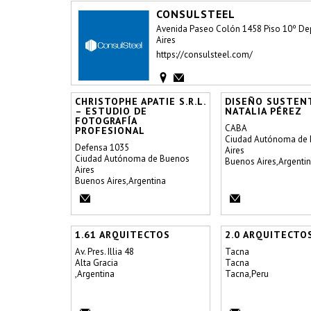
CONSULSTEEL
Avenida Paseo Colón 1458 Piso 10º Dep
Aires
https://consulsteel.com/
CHRISTOPHE APATIE S.R.L.
DISEÑO SUSTEN
– ESTUDIO DE
NATALIA PÉREZ
FOTOGRAFÍA
CABA
PROFESIONAL
Ciudad Autónoma de
Defensa 1035
Aires
Ciudad Autónoma de Buenos
Buenos Aires,Argenti
Aires
Buenos Aires,Argentina
1.61 ARQUITECTOS
2.0 ARQUITECTO
Av. Pres. Illia 48
Tacna
Alta Gracia
Tacna
,Argentina
Tacna,Peru