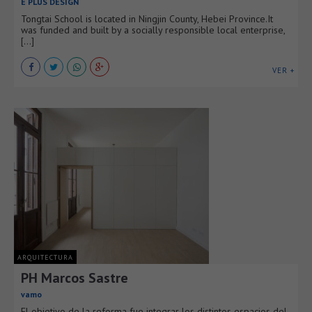
E PLUS DESIGN
Tongtai School is located in Ningjin County, Hebei Province.It
was funded and built by a socially responsible local enterprise,
[...]
VER +
ARQUITECTURA
PH Marcos Sastre
vamo
El objetivo de la reforma fue integrar los distintos espacios del