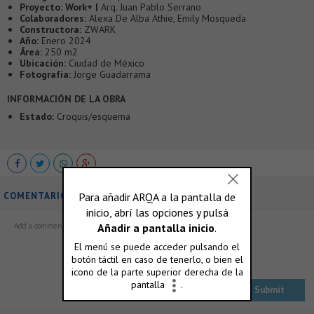
Proyecto:
Work+ |
Arq. Juan Pablo Serrano
Colaboradores:
Alexa De Alba Athie, Emily Mosqueda
Constructora:
ZWARK
Año:
Enero 2024
Área:
250 m2
Ubicación:
Ciudad de México
Fotografía:
Jorge Guadarrama
INFORMACIÓN DE LA OBRA
Estado:
Croquis/esquema
COMENTARIOS
ó accedé con